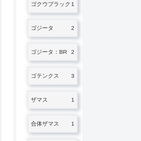
ゴクウブラック
1
ゴジータ
2
ゴジータ：BR
2
ゴテンクス
3
ザマス
1
合体ザマス
1