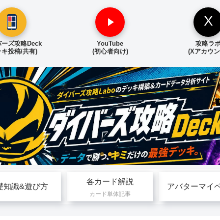
X
ーズ攻略Deck
YouTube
攻略ラ
ッキ投稿/共有)
(初心者向け)
(Xアカウン
各カード解説
礎知識&遊び方
アバターマイ
カード単体記事