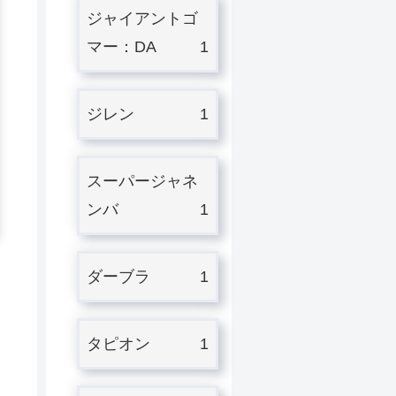
ジャイアントゴ
マー：DA
1
ジレン
1
スーパージャネ
ンバ
1
ダーブラ
1
タピオン
1