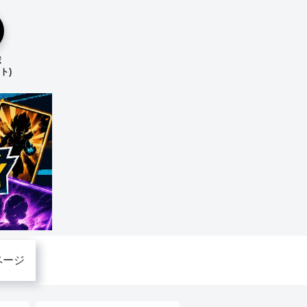
ボ
ト)
ページ