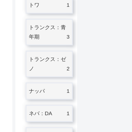
トワ
1
トランクス：青
年期
3
トランクス：ゼ
ノ
2
ナッパ
1
ネバ：DA
1