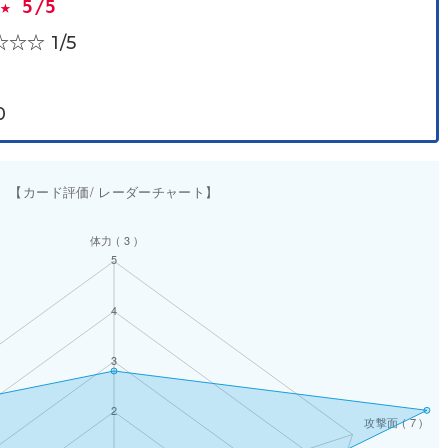
★★
5/5
☆ 1/5
0