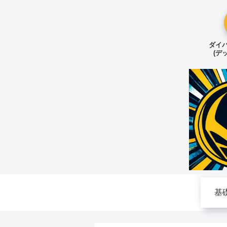
ダイバ
(デ
基