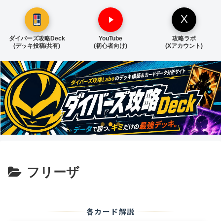
X
ダイバーズ攻略Deck
YouTube
攻略ラボ
(デッキ投稿/共有)
(初心者向け)
(Xアカウント)
フリーザ
各カード解説