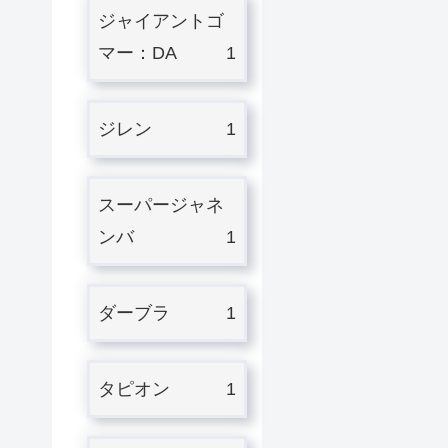
ジャイアントゴ
マー：DA
1
ジレン
1
スーパージャネ
ンバ
1
ダーブラ
1
タピオン
1