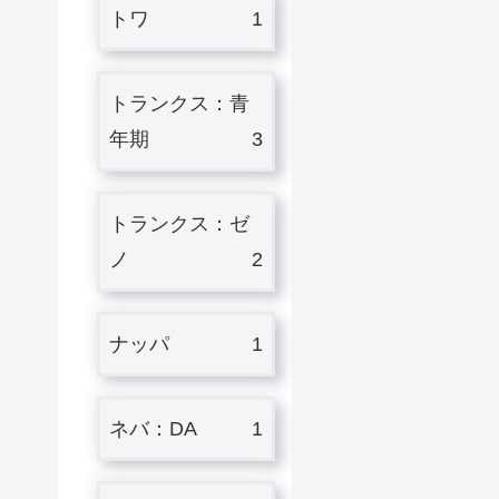
トワ
1
トランクス：青
年期
3
トランクス：ゼ
ノ
2
ナッパ
1
ネバ：DA
1