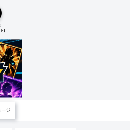
ボ
ト)
ページ