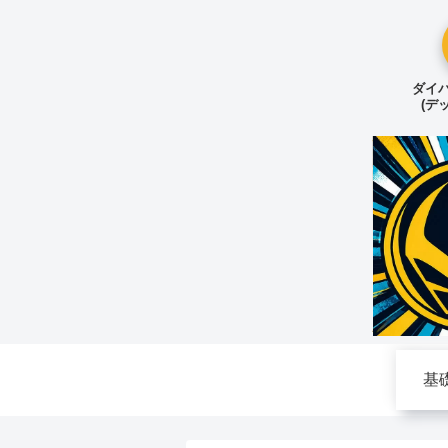
ダイバ
(デ
基