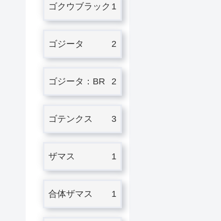
ゴクウブラック
1
ゴジータ
2
ゴジータ：BR
2
ゴテンクス
3
ザマス
1
合体ザマス
1