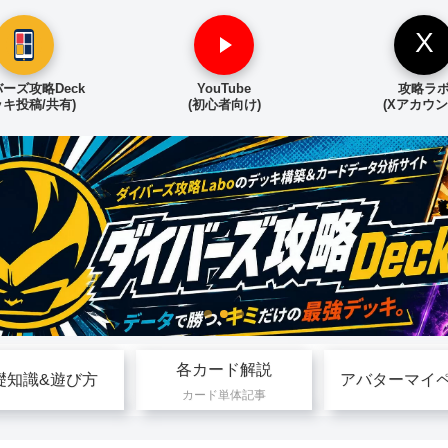
X
ーズ攻略Deck
YouTube
攻略ラ
ッキ投稿/共有)
(初心者向け)
(Xアカウン
各カード解説
礎知識&遊び方
アバターマイ
カード単体記事