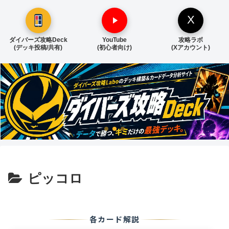
X
ダイバーズ攻略Deck
YouTube
攻略ラボ
(デッキ投稿/共有)
(初心者向け)
(Xアカウント)
ピッコロ
各カード解説