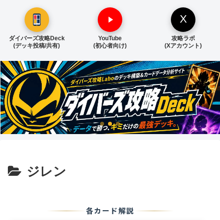
X
ダイバーズ攻略Deck
YouTube
攻略ラボ
(デッキ投稿/共有)
(初心者向け)
(Xアカウント)
ジレン
各カード解説