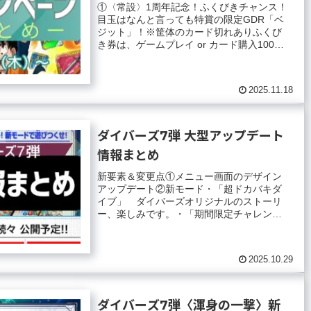
①〈常設〉1周年記念！ふくびきチャンス！
目玉はなんと言っても特賞の限定GDR「ベ
ジット」！※筐体のカード切れありふくび
き券は、ゲームプレイ or カード購入100円
につき1枚獲得できます。※ダイバーズ...
2025.11.18
ダイバーズ7弾 大型アップデート
情報まとめ
新要素＆変更点①メニュー画面のデザイン
アップデート②新モード・「超ドカバキダ
イブ」 ダイバーズオリジナルのストーリ
ー、楽しみです。・「期間限定チャレンジ
ダイブ」 「最難関」ということなので上
級者向けイ...
2025.10.29
ダイバーズ7弾〈渾身の一撃〉新