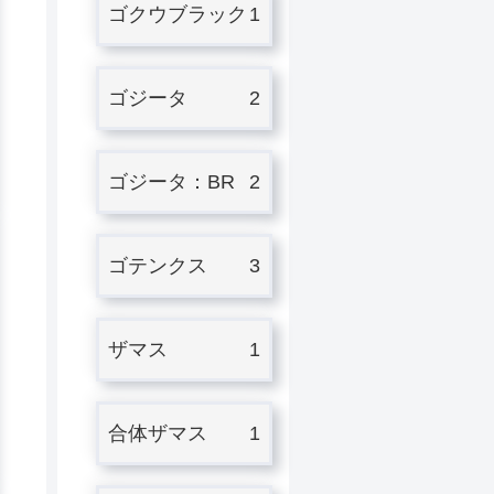
ゴクウブラック
1
ゴジータ
2
ゴジータ：BR
2
ゴテンクス
3
ザマス
1
合体ザマス
1