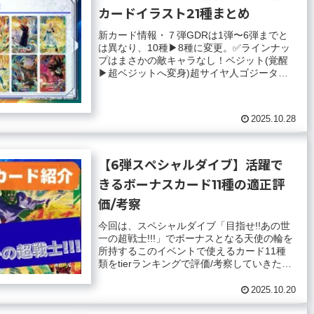
カードイラスト21種まとめ
新カード情報・７弾GDRは1弾〜6弾までと
は異なり、10種▶︎8種に変更。✅ラインナッ
プはまさかの敵キャラなし！ベジット(覚醒
▶︎超ベジットへ変身)超サイヤ人ゴジータ超
サイヤ人3ゴテンクス超元気玉 孫...
2025.10.28
【6弾スペシャルダイブ】活躍で
きるボーナスカード11種の適正評
価/考察
今回は、スペシャルダイブ「目指せ!!あの世
一の超戦士!!!」でボーナスとなる天使の輪を
所持するこのイベントで使えるカード11種
類をtierランキングで評価/考察していきたい
と思います。（ベリーハードの...
2025.10.20