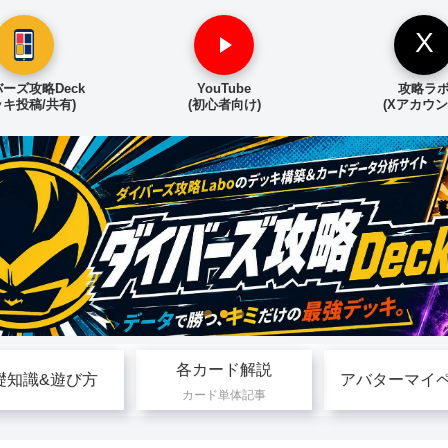
X
ーズ攻略Deck
YouTube
攻略ラ
ッキ投稿/共有)
(初心者向け)
(Xアカウン
各カード解説
礎知識&遊び方
アバターマイ
カード単体記事