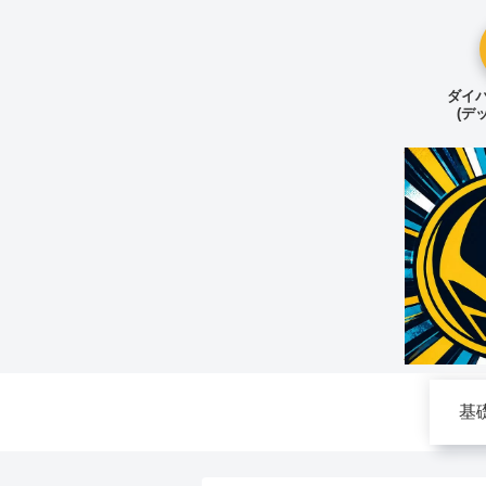
ダイバ
(デ
基