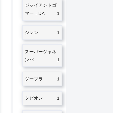
ジャイアントゴ
マー：DA
1
ジレン
1
スーパージャネ
ンバ
1
ダーブラ
1
タピオン
1