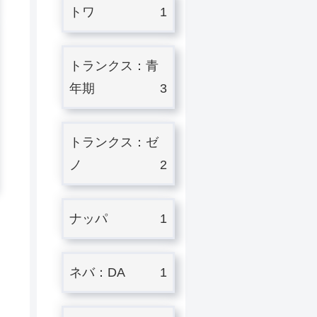
トワ
1
トランクス：青
年期
3
トランクス：ゼ
ノ
2
ナッパ
1
ネバ：DA
1