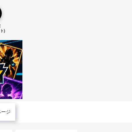
ボ
ト)
ページ