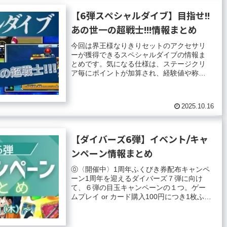
【6弾スペシャルダイブ】目指せ!!
あの世一の超戦士!!!情報まとめ
今回は界王様なりきりセットのアクセサリ
ーが獲得できるスペシャルダイブの情報ま
とめです。気になる仕様は、ステージクリ
ア毎にポイントが加算され、経験値や称
号・アクセサリーをゲットできる形です。
開催期間20...
2025.10.16
【ダイバーズ6弾】イベント/キャ
ンペーン情報まとめ
⓪〈開催中〉1周年ふくびき券配布キャンペ
ーン1周年を迎えるダイバーズ７弾に向け
て、６弾の目玉キャンペーンの１つ。ゲー
ムプレイ or カード購入100円につき1枚ふく
びき券をゲットできます。ふくびき券を...