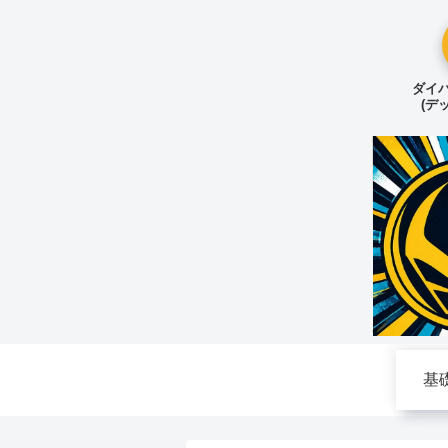
ダイバ
(デ
基