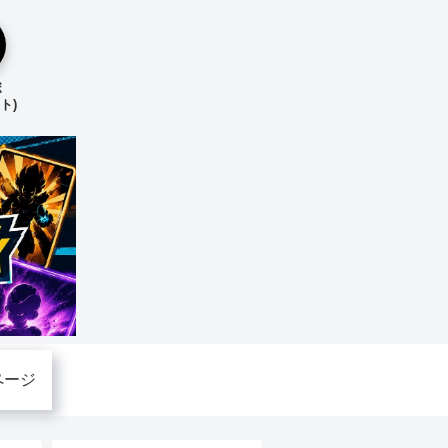
ボ
ト)
ページ