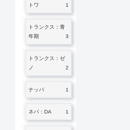
トワ
1
トランクス：青
年期
3
トランクス：ゼ
ノ
2
ナッパ
1
ネバ：DA
1