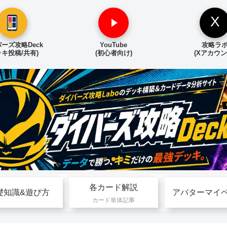
X
ーズ攻略Deck
YouTube
攻略ラ
ッキ投稿/共有)
(初心者向け)
(Xアカウン
各カード解説
礎知識&遊び方
アバターマイ
カード単体記事