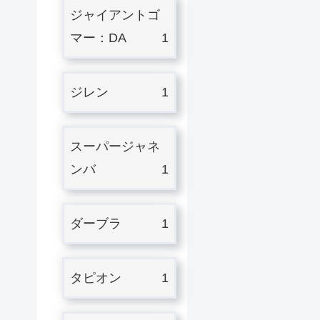
ジャイアントゴ
マー：DA
1
ジレン
1
スーパージャネ
ンバ
1
ダーブラ
1
タピオン
1