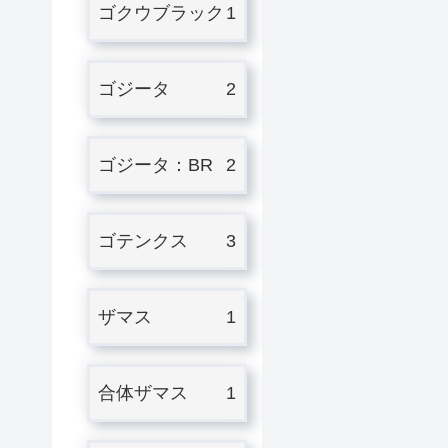
ゴクウブラック
1
ゴジータ
2
ゴジータ：BR
2
ゴテンクス
3
ザマス
1
合体ザマス
1