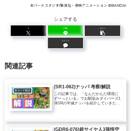
©︎バードスタジオ/集英社・東映アニメーション ©︎BANDAI
シェアする
X
LINE
コピー
コメント
関連記事
(SR1-062)ナッパ 考察/解説
各カード解説
この記事では、「なんだかんだ環境に
ずーっといる」でお馴染みダイバーズ1
弾SRの半減ナッパを紹介していきたい
と思います。
(GDR6-076)超サイヤ人3孫悟空