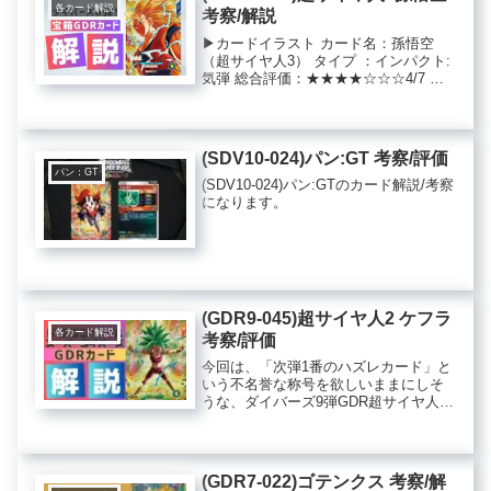
各カード解説
考察/解説
▶︎カードイラスト カード名：孫悟空
（超サイヤ人3） タイプ ：インパクト:
気弾 総合評価：★★★★☆☆☆4/7 体
力面 ：★★★☆☆ 3/5 攻撃面 ：
★★★★☆ 4/5 防御面 ：★☆☆☆☆
1/5 固有特性：★★★☆☆ 3/5 初期気…
(SDV10-024)パン:GT 考察/評価
パン：GT
(SDV10-024)パン:GTのカード解説/考察
になります。
(GDR9-045)超サイヤ人2 ケフラ
各カード解説
考察/評価
今回は、「次弾1番のハズレカード」と
いう不名誉な称号を欲しいままにしそ
うな、ダイバーズ9弾GDR超サイヤ人2
ケフラの解説/考察になります。
(GDR7-022)ゴテンクス 考察/解