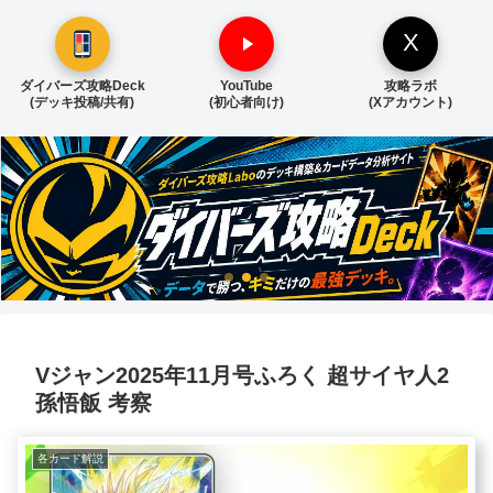
X
ダイバーズ攻略Deck
YouTube
攻略ラボ
(デッキ投稿/共有)
(初心者向け)
(Xアカウント)
Vジャン2025年11月号ふろく 超サイヤ人2
孫悟飯 考察
各カード解説