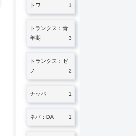
トワ
1
トランクス：青
年期
3
トランクス：ゼ
ノ
2
ナッパ
1
ネバ：DA
1