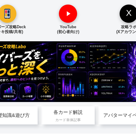
X
ーズ攻略Deck
YouTube
攻略ラ
ッキ投稿/共有)
(初心者向け)
(Xアカウン
各カード解説
礎知識&遊び方
アバターマイ
カード単体記事