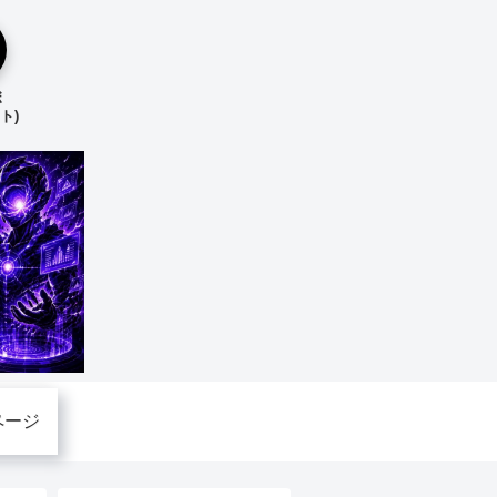
ボ
ト)
ページ