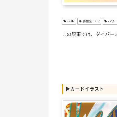
GDR
孫悟空：BR
パワ
この記事では、ダイバー
▶︎
カードイラスト