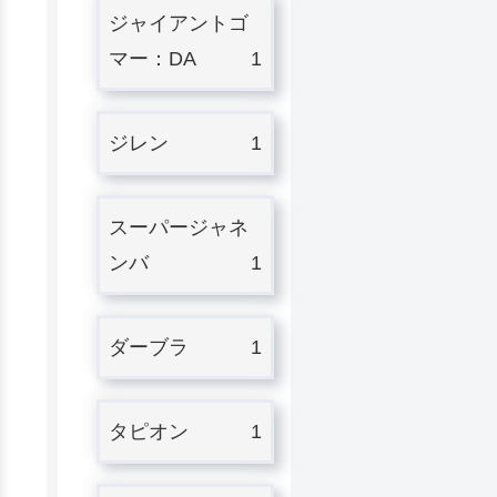
ジャイアントゴ
マー：DA
1
ジレン
1
スーパージャネ
ンバ
1
ダーブラ
1
タピオン
1