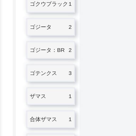
ゴクウブラック
1
ゴジータ
2
ゴジータ：BR
2
ゴテンクス
3
ザマス
1
合体ザマス
1