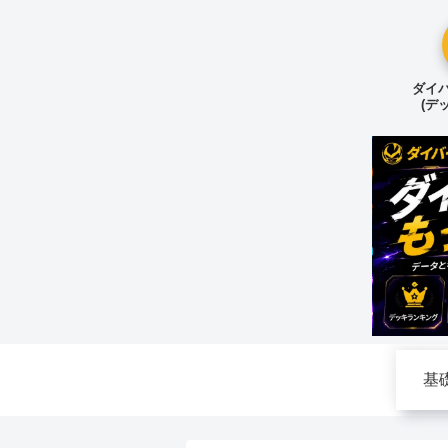
ダイバ
(デ
基