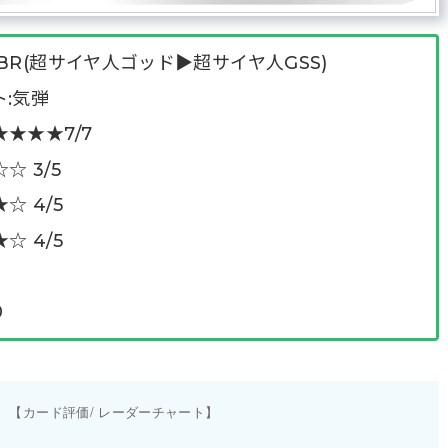
R(超サイヤ人ゴッド▶︎超サイヤ人GSS)
:気弾
★★★7/7
 3/5
 4/5
 4/5
0