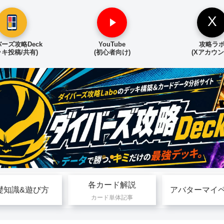
X
ーズ攻略Deck
YouTube
攻略ラ
ッキ投稿/共有)
(初心者向け)
(Xアカウン
各カード解説
礎知識&遊び方
アバターマイ
カード単体記事