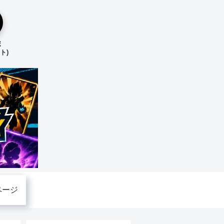
ボ
ト)
ページ