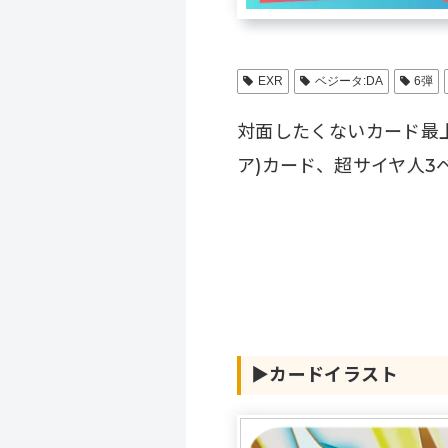
EXR
ベジータ:DA
6弾
対面したくないカード最上
ア)カード、超サイヤ人3
▶︎
カードイラスト