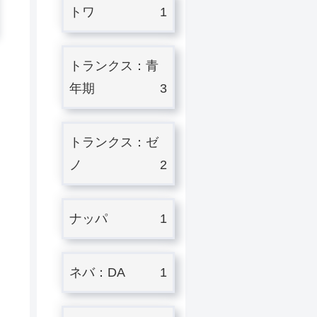
トワ
1
トランクス：青
年期
3
トランクス：ゼ
ノ
2
ナッパ
1
ネバ：DA
1