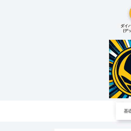
ダイバ
(デ
基