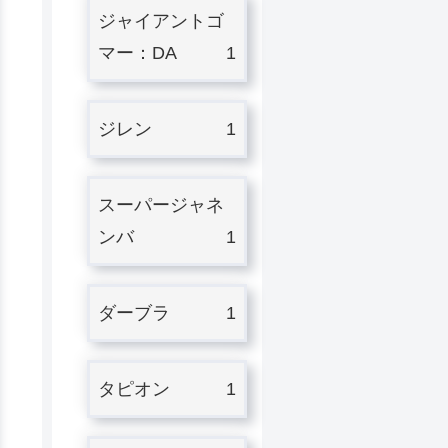
ジャイアントゴ
マー：DA
1
ジレン
1
スーパージャネ
ンバ
1
ダーブラ
1
タピオン
1