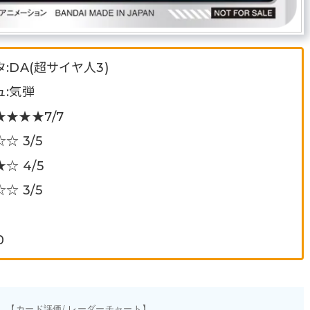
:DA(超サイヤ人3)
:気弾
★★★7/7
 3/5
 4/5
 3/5
0