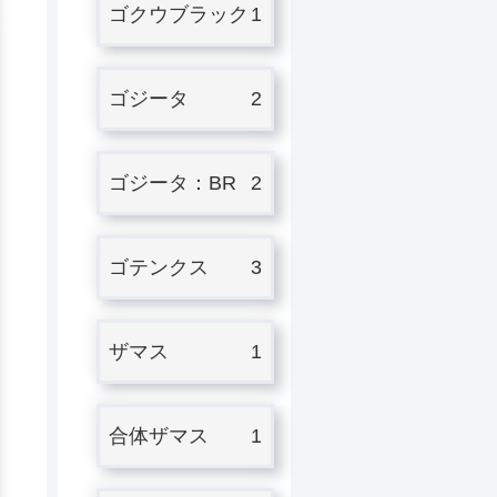
ゴクウブラック
1
ゴジータ
2
ゴジータ：BR
2
ゴテンクス
3
ザマス
1
合体ザマス
1