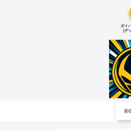
ダイバ
(デ
基