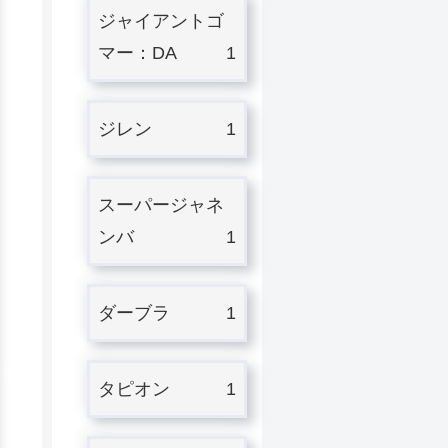
ジャイアントゴ
マー：DA
1
ジレン
1
スーパージャネ
ンバ
1
ダーブラ
1
タピオン
1