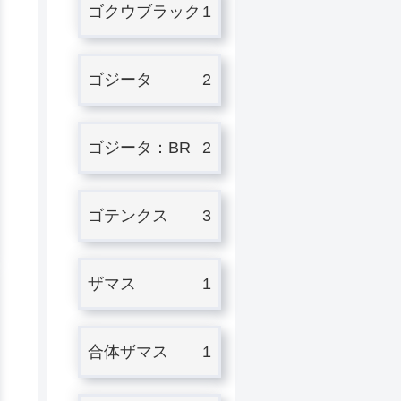
ゴクウブラック
1
ゴジータ
2
ゴジータ：BR
2
ゴテンクス
3
ザマス
1
合体ザマス
1