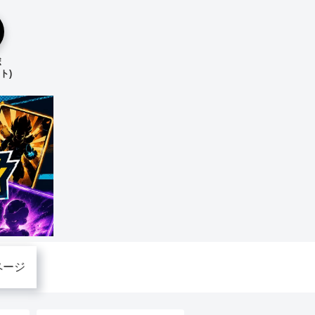
ボ
ト)
ページ