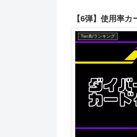
【6弾】使用率カ
Tier表/ランキング