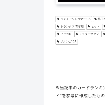
ジャイアントゴマー:DA
界王神
トランクス:青年期
ヒット
ピッコロ
ミスターサタン
ポルンガ:DA
※当記事のカードランキ
ド”を参考に作成したもの