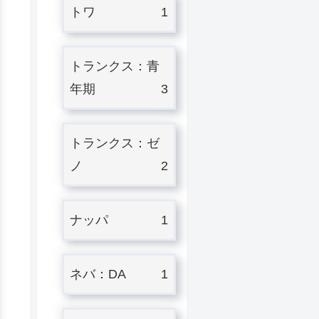
トワ
1
トランクス：青
年期
3
トランクス：ゼ
ノ
2
ナッパ
1
ネバ：DA
1