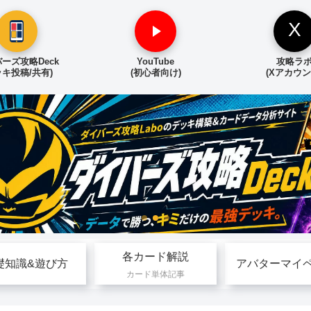
X
ーズ攻略Deck
YouTube
攻略ラ
ッキ投稿/共有)
(初心者向け)
(Xアカウン
各カード解説
礎知識&遊び方
アバターマイ
カード単体記事