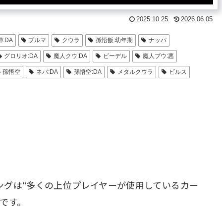
2025.10.25
2026.06.05
:DA
ブルマ
クウラ
孫悟飯:幼年期
ナッパ
グロリオ:DA
魔人クウ:DA
ビーデル
魔人ブウ:悪
孫悟空
ネバ:DA
孫悟空:DA
メタルクウラ
ビルス
ングは“多くの上位プレイヤーが使用しているカー
です。