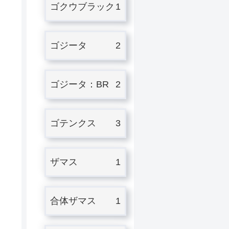
ゴクウブラック
1
ゴジータ
2
ゴジータ：BR
2
ゴテンクス
3
ザマス
1
合体ザマス
1