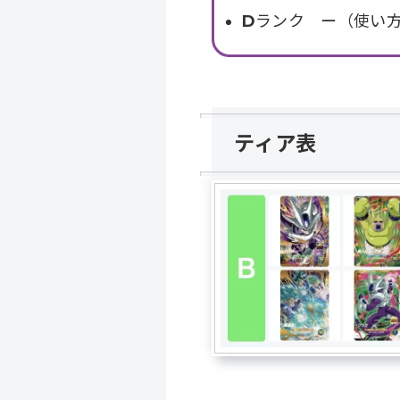
D
ランク ー（使い
ティア表