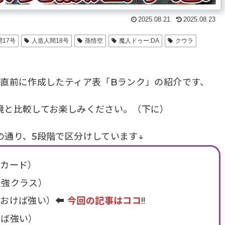
2025.08.21
2025.08.23
17号
人造人間18号
孫悟空
魔人ドゥー:DA
クウラ
働直前に作成したティア表「Bランク」の紹介です、
境と比較してお楽しみください。（下に）
の通り、5段階で区分けしています↓
級カード）
最強クラス）
おけば強い）⬅︎
今回の記事はココ
!!
れば強い）