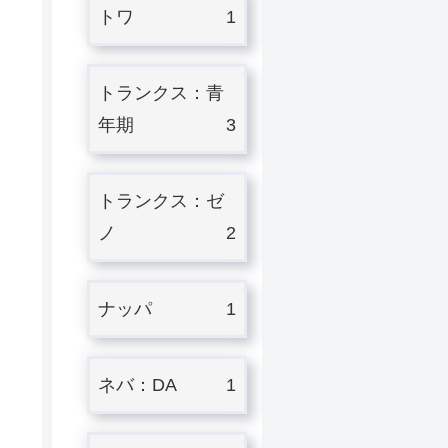
トワ
1
トランクス：青
年期
3
トランクス：ゼ
ノ
2
ナッパ
1
ネバ：DA
1