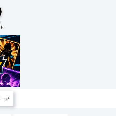
ボ
ト)
ページ