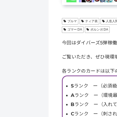
ブルマ
ティア表
人造人間
ゴマー:DA
ポルンガ:DA
今回はダイバーズ5弾稼
ご覧いただき、ぜひ現環
各ランクのカードは以下
S
ランク ー（必須
A
ランク ー（環境
B
ランク ー（入れて
C
ランク ー（刺さ