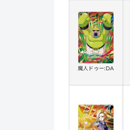
魔人ドゥー:DA