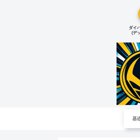
ダイバ
(デ
基