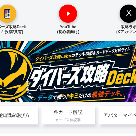
X
ーズ攻略Deck
YouTube
攻略ラ
ッキ投稿/共有)
(初心者向け)
(Xアカウン
各カード解説
礎知識&遊び方
アバターマイ
カード単体記事