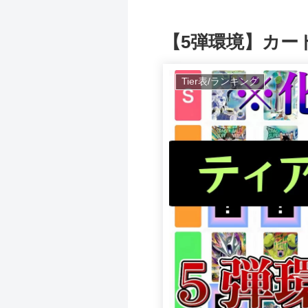
【5弾環境】カードt
Tier表/ランキング