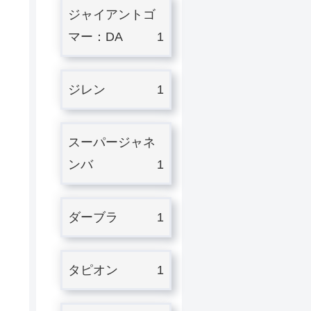
ジャイアントゴ
マー：DA
1
ジレン
1
スーパージャネ
ンバ
1
ダーブラ
1
タピオン
1