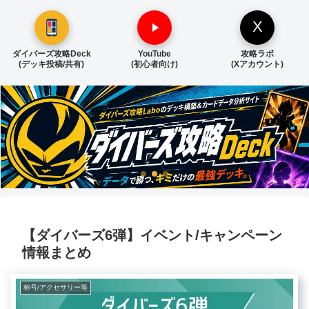
X
ダイバーズ攻略Deck
YouTube
攻略ラボ
(デッキ投稿/共有)
(初心者向け)
(Xアカウント)
【ダイバーズ6弾】イベント/キャンペーン
情報まとめ
称号/アクセサリー等