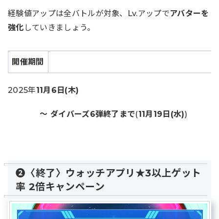
経験値アップは全バトルが対象、Lv.アップで
アバターを
強化
していきましょう。
開催期間
2025年
11月6日(木)
～ ダイバーズ6弾終了まで
(
11月19日(水)
)
❷〈終了〉ウォッチアプリ★3以上ゲット
率 2倍キャンペーン