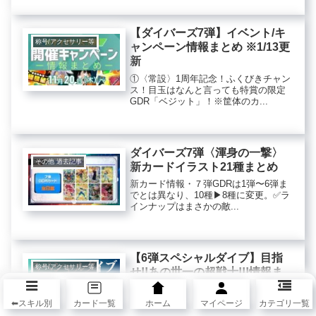
【ダイバーズ7弾】イベント/キ
称号/アクセサリー等
ャンペーン情報まとめ ※1/13更
新
①〈常設〉1周年記念！ふくびきチャン
ス！目玉はなんと言っても特賞の限定
GDR「ベジット」！※筐体のカ...
ダイバーズ7弾〈渾身の一撃〉
その他 過去記事
新カードイラスト21種まとめ
新カード情報・７弾GDRは1弾〜6弾ま
でとは異なり、10種▶︎8種に変更。✅ラ
インナップはまさかの敵...
【6弾スペシャルダイブ】目指
称号/アクセサリー等
せ!!あの世一の超戦士!!!情報ま
とめ
今回は界王様なりきりセットのアクセ
⬅︎スキル別
カード一覧
ホーム
マイページ
カテゴリ一覧
サリーが獲得できるスペシャルダイブ