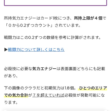
所持気力エナジーはカード1枚につき、
所持上限が４個
で
「０から0.2ずつカウント」されています。
戦闘力はこの0.2ずつの数値を参考に計算がされます。
▶︎
戦闘力について詳しくはこちら
必殺技に必要な
気力エナジー
は表面裏面どちらにも記載
があり、
下の画像のクウラだと初期気力は1.8個。
ひとつのエリア
での気力合計
が
７を超えていれば
必殺技が発動可能にな
ります。