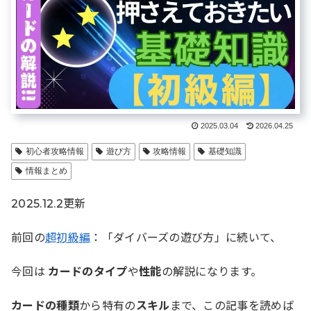
2025.03.04
2026.04.25
初心者攻略情報
遊び方
攻略情報
基礎知識
情報まとめ
2025.12.2更新
前回の
超初級編
：「ダイバーズの遊び方」に続いて、
今回は
カードのタイプ
や
性能
の解説になります。
カードの種類
から特有の
スキル
まで、この記事を読めば