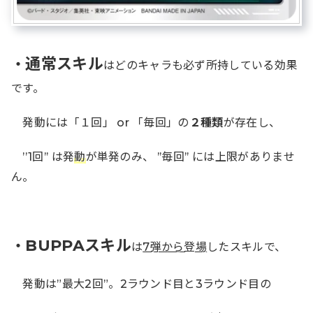
通常スキル
・
はどのキャラも必ず所持している効果
です。
発動には「１回」 or 「毎回」の
２種類
が存在し、
’’1回’’ は発
動
が単発のみ、 ’’毎回’’ には上限がありませ
ん。
BUPPAスキル
・
は
7弾から登場
したスキルで、
発動は”最大2回”。2ラウンド目と3ラウンド目の