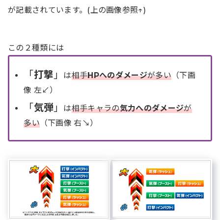
が記載されています。(上の画像参照↑)
この２種類には
「
打撃
」
は
相手
HPへのダメージ
が多い
（下画
像 左↙️）
「
気弾
」
は
相手キャラの
気力へのダメージ
が
多い
（下画像 右↘️）