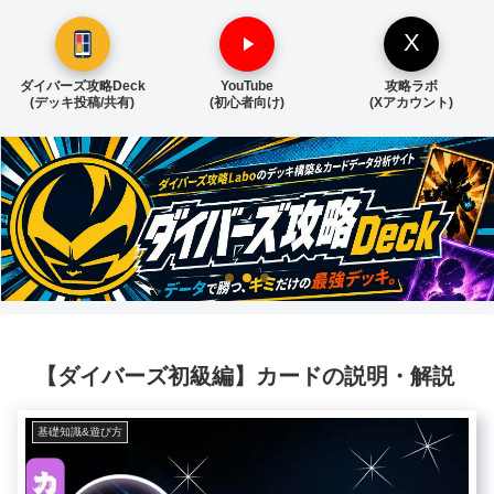
X
ダイバーズ攻略Deck
YouTube
攻略ラボ
(デッキ投稿/共有)
(初心者向け)
(Xアカウント)
【ダイバーズ初級編】カードの説明・解説
基礎知識&遊び方