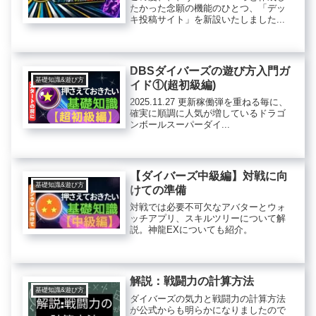
たかった念願の機能のひとつ、「デッ
キ投稿サイト」を新設いたしました...
DBSダイバーズの遊び方入門ガ
基礎知識&遊び方
イド①(超初級編)
2025.11.27 更新稼働弾を重ねる毎に、
確実に順調に人気が増しているドラゴ
ンボールスーパーダイ...
【ダイバーズ中級編】対戦に向
基礎知識&遊び方
けての準備
対戦では必要不可欠なアバターとウォ
ッチアプリ、スキルツリーについて解
説。神龍EXについても紹介。
解説：戦闘力の計算方法
基礎知識&遊び方
ダイバーズの気力と戦闘力の計算方法
が公式からも明らかになりましたので