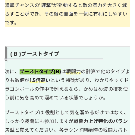
追撃チャンスの’’
連撃
’’が発動すると敵の気力を大きく減
らすことができ、その後の盤面を一気に有利にしやすい
です。
( B )ブーストタイプ
次に、
ブーストタイプ(B)
は
戦闘力
の計算で他のタイプよ
りも数値が
1.5倍高
い
という特徴があり、わかりやすくド
ラゴンボールの作中で例えるなら、かめはめ波の技を使
う前に気を高めて溜めている状態でしょうか。
ブーストタイプは 役割として気を溜めるだけではなく、
しっかり戦闘にも参加しますが
戦闘力上げ特化のバラン
ス型
と覚えてください。各ラウンド開始時の戦闘力バト